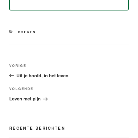
CATEGORIEËN
BOEKEN
Bericht
Vorig
VORIGE
navigatie
bericht
Uit je hoofd, in het leven
Volgend
VOLGENDE
bericht
Leven met pijn
RECENTE BERICHTEN