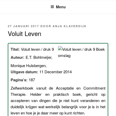
Ga
Menu
naar
de
inhoud
GEPLAATST
27 JANUARI 2017
DOOR
ANJA KLAVERDIJK
OP
Voluit Leven
Titel:
Voluit leven / druk 9
Auteur:
E.T. Bohlmeijer,
Monique Hulsbergen,
Uitgave datum:
11 December 2014
Pagina’s:
187
Zelfwerkboek vanuit de Acceptatie en Commitment
Therapie. Helder en praktisch boek, gericht op
accepteren van dingen die je niet kunt veranderen en
duidelijk krijgen wat werkelijk belangrijk voor je is in het
leven en hoe je je daar meer op kunt richten.